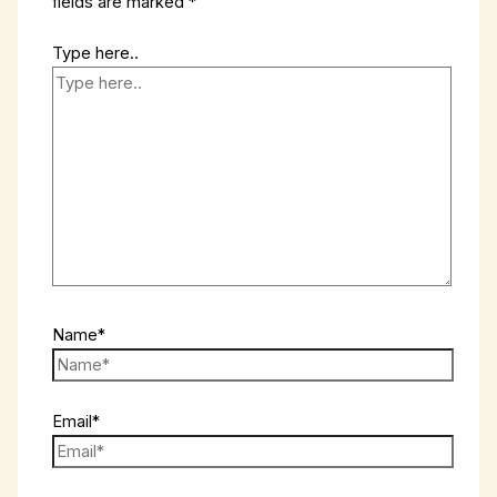
fields are marked
*
Type here..
Name*
Email*