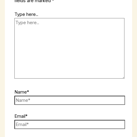
fields are marked
*
Type here..
Name*
Email*