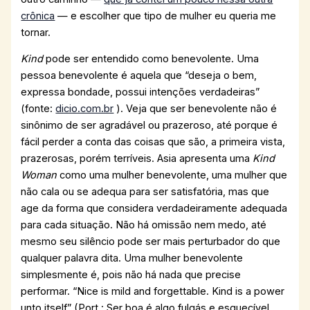
crônica
— e escolher que tipo de mulher eu queria me
tornar.
Kind
pode ser entendido como benevolente. Uma
pessoa benevolente é aquela que “deseja o bem,
expressa bondade, possui intenções verdadeiras”
(fonte:
dicio.com.br
). Veja que ser benevolente não é
sinônimo de ser agradável ou prazeroso, até porque é
fácil perder a conta das coisas que são, a primeira vista,
prazerosas, porém terríveis. Asia apresenta uma
Kind
Woman
como uma mulher benevolente, uma mulher que
não cala ou se adequa para ser satisfatória, mas que
age da forma que considera verdadeiramente adequada
para cada situação. Não há omissão nem medo, até
mesmo seu silêncio pode ser mais perturbador do que
qualquer palavra dita. Uma mulher benevolente
simplesmente é, pois não há nada que precise
performar. “Nice is mild and forgettable. Kind is a power
unto itself” (Port.: Ser boa é algo fulgás e esquecível.