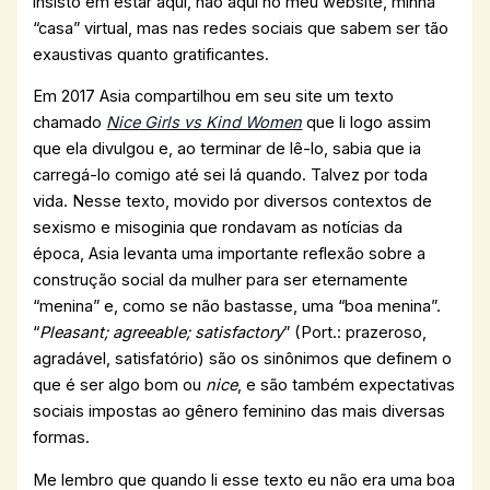
insisto em estar aqui, não aqui no meu website, minha
“casa” virtual, mas nas redes sociais que sabem ser tão
exaustivas quanto gratificantes.
Em 2017 Asia compartilhou em seu site um texto
chamado
Nice Girls vs Kind Women
que li logo assim
que ela divulgou e, ao terminar de lê-lo, sabia que ia
carregá-lo comigo até sei lá quando. Talvez por toda
vida. Nesse texto, movido por diversos contextos de
sexismo e misoginia que rondavam as notícias da
época, Asia levanta uma importante reflexão sobre a
construção social da mulher para ser eternamente
“menina” e, como se não bastasse, uma “boa menina”.
“
Pleasant; agreeable; satisfactory
” (Port.: prazeroso,
agradável, satisfatório) são os sinônimos que definem o
que é ser algo bom ou
nice
,
e são também expectativas
sociais impostas ao gênero feminino das mais diversas
formas.
Me lembro que quando li esse texto eu não era uma boa