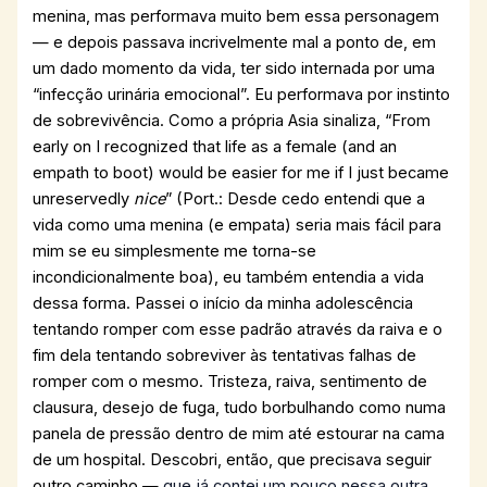
menina, mas performava muito bem essa personagem
— e depois passava incrivelmente mal a ponto de, em
um dado momento da vida, ter sido internada por uma
“infecção urinária emocional”. Eu performava por instinto
de sobrevivência. Como a própria Asia sinaliza, “From
early on I recognized that life as a female (and an
empath to boot) would be easier for me if I just became
unreservedly
nice
” (Port.: Desde cedo entendi que a
vida como uma menina (e empata) seria mais fácil para
mim se eu simplesmente me torna-se
incondicionalmente boa), eu também entendia a vida
dessa forma. Passei o início da minha adolescência
tentando romper com esse padrão através da raiva e o
fim dela tentando sobreviver às tentativas falhas de
romper com o mesmo. Tristeza, raiva, sentimento de
clausura, desejo de fuga, tudo borbulhando como numa
panela de pressão dentro de mim até estourar na cama
de um hospital. Descobri, então, que precisava seguir
outro caminho —
que já contei um pouco nessa outra